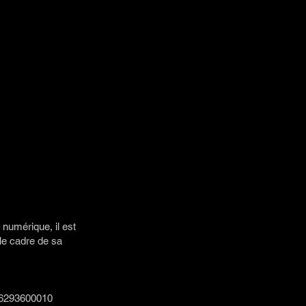
 numérique, il est
 le cadre de sa
896293600010