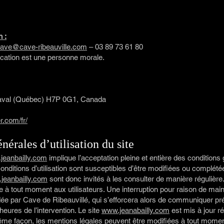
 :
ave@cave-ribeauville.com
– 03 89 73 61 80
ication est une personne morale.
Laval (Québec) H7P 0G1, Canada
r.com/fr/
nérales d’utilisation du site
jeanbailly.com
implique l’acceptation pleine et entière des conditions g
conditions d’utilisation sont susceptibles d’être modifiées ou complét
jeanbailly.com
sont donc invités à les consulter de manière régulière.
à tout moment aux utilisateurs. Une interruption pour raison de mai
idée par Cave de Ribeauvillé, qui s’efforcera alors de communiquer p
 heures de l’intervention. Le site
www.jeanabailly.com
est mis à jour r
ême façon, les mentions légales peuvent être modifiées à tout moment