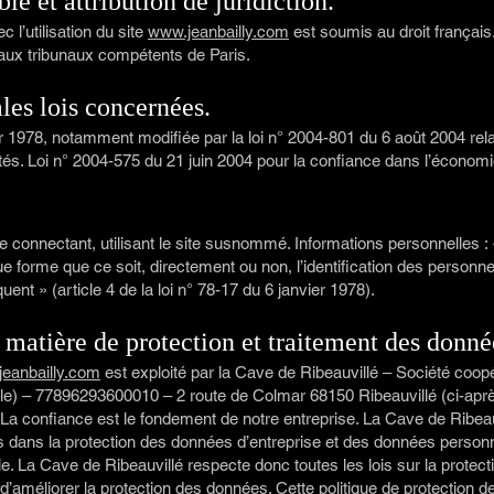
ble et attribution de juridiction.
ec l’utilisation du site
www.jeanbailly.com
est soumis au droit français. I
n aux tribunaux compétents de Paris.
les lois concernées.
r 1978, notamment modifiée par la loi n° 2004-801 du 6 août 2004 relat
ertés. Loi n° 2004-575 du 21 juin 2004 pour la confiance dans l’économ
 se connectant, utilisant le site susnommé. Informations personnelles : 
e forme que ce soit, directement ou non, l’identification des person
uent » (article 4 de la loi n° 78-17 du 6 janvier 1978).
n matière de protection et traitement des donné
eanbailly.com
est exploité par la Cave de Ribeauvillé – Société coop
iable) – 77896293600010 – 2 route de Colmar 68150 Ribeauvillé (ci-a
 La confiance est le fondement de notre entreprise. La Cave de Ribeau
s dans la protection des données d’entreprise et des données personn
e. La Cave de Ribeauvillé respecte donc toutes les lois sur la protec
’améliorer la protection des données. Cette politique de protection