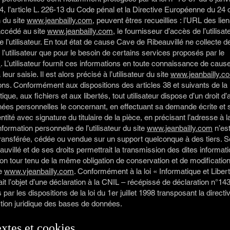
, l’article L. 226-13 du Code pénal et la Directive Européenne du 24 
n du site
www.jeanbailly.com
, peuvent êtres recueillies : l’URL des lien
 accédé au site
www.jeanbailly.com
, le fournisseur d’accès de l’utilisat
de l’utilisateur. En tout état de cause Cave de Ribeauvillé ne collecte 
 l’utilisateur que pour le besoin de certains services proposés par le
m
. L’utilisateur fournit ces informations en toute connaissance de caus
ur saisie. Il est alors précisé à l’utilisateur du site
www.jeanbailly.c
ons. Conformément aux dispositions des articles 38 et suivants de la l
tique, aux fichiers et aux libertés, tout utilisateur dispose d’un droit d’
nnées personnelles le concernant, en effectuant sa demande écrite e
entité avec signature du titulaire de la pièce, en précisant l’adresse à 
ormation personnelle de l’utilisateur du site
www.jeanbailly.com
n’est
, transférée, cédée ou vendue sur un support quelconque à des tiers. 
villé et de ses droits permettrait la transmission des dites informati
son tour tenu de la même obligation de conservation et de modificatio
te
www.vjeanbailly.com
. Conformément à la loi « Informatique et Libert
fait l’objet d’une déclaration à la CNIL – récépissé de déclaration n°
ar les dispositions de la loi du 1er juillet 1998 transposant la direct
ection juridique des bases de données.
xtes et cookies.