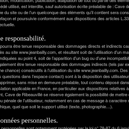
tion, modification, publication, adaptation de tout ou partie des éléme
dé utilisé, est interdite, sauf autorisation écrite préalable de : Cave d
sée du site ou de l’un quelconque des éléments qu’il contient sera c
refaçon et poursuivie conformément aux dispositions des articles L.33
ectuelle.
e responsabilité.
 pourra être tenue responsable des dommages directs et indirects ca
ccès au site
www.jeanbailly.com
, et résultant soit de l’utilisation d’un 
ndiquées au point 4, soit de l’apparition d’un bug ou d’une incompatibi
également être tenue responsable des dommages indirects (tels par e
 chance) consécutifs à l’utilisation du site
www.jeanbailly.com
. Des
s questions dans l’espace contact) sont à la disposition des utilisateu
supprimer, sans mise en demeure préalable, tout contenu déposé dans
slation applicable en France, en particulier aux dispositions relatives à
, Cave de Ribeauvillé se réserve également la possibilité de mettre
/ou pénale de l’utilisateur, notamment en cas de message à caractère ra
ique, quel que soit le support utilisé (texte, photographie…).
données personnelles.
personnelles sont notamment protégées par la loi n° 78-87 du 6 janvie