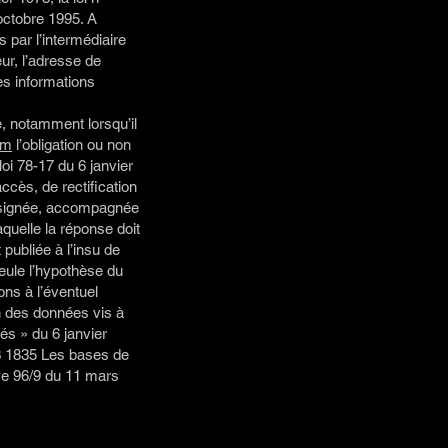
octobre 1995. A
s par l’intermédiaire
eur, l’adresse de
des informations
e, notamment lorsqu’il
om
l’obligation ou non
oi 78-17 du 6 janvier
accès, de rectification
t signée, accompagnée
laquelle la réponse doit
 publiée à l’insu de
Seule l’hypothèse du
ons à l’éventuel
n des données vis à
és » du 6 janvier
143 1835 Les bases de
ive 96/9 du 11 mars