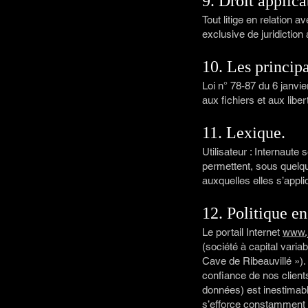
9. Droit applica
Tout litige en relation av
exclusive de juridictio
10. Les principa
Loi n° 78-87 du 6 janvie
aux fichiers et aux lib
11. Lexique.
Utilisateur : Internaute
permettent, sous quelqu
auxquelles elles s’appliq
12. Politique e
Le portail Internet
www.j
(société à capital var
Cave de Ribeauvillé »).
confiance de nos client
données) est inestimabl
s’efforce constamment d