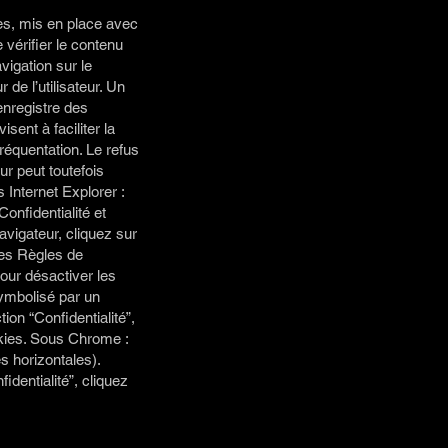
tes, mis en place avec
 vérifier le contenu
vigation sur le
 de l’utilisateur. Un
 enregistre des
sent à faciliter la
réquentation. Le refus
eur peut toutefois
 Internet Explorer :
onfidentialité et
avigateur, cliquez sur
 les Règles de
pour désactiver les
symbolisé par un
on “Confidentialité”,
kies. Sous Chrome :
s horizontales).
dentialité”, cliquez