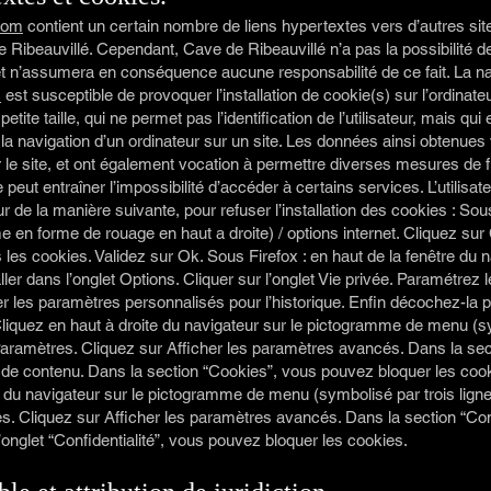
com
contient un certain nombre de liens hypertextes vers d’autres si
e Ribeauvillé. Cependant, Cave de Ribeauvillé n’a pas la possibilité de
, et n’assumera en conséquence aucune responsabilité de ce fait. La na
m
est susceptible de provoquer l’installation de cookie(s) sur l’ordinateur
petite taille, qui ne permet pas l’identification de l’utilisateur, mais qui
 la navigation d’un ordinateur sur un site. Les données ainsi obtenues vi
r le site, et ont également vocation à permettre diverses mesures de f
e peut entraîner l’impossibilité d’accéder à certains services. L’utilisat
r de la manière suivante, pour refuser l’installation des cookies : Sous
e en forme de rouage en haut a droite) / options internet. Cliquez sur C
les cookies. Validez sur Ok. Sous Firefox : en haut de la fenêtre du n
aller dans l’onglet Options. Cliquer sur l’onglet Vie privée. Paramétrez
ser les paramètres personnalisés pour l’historique. Enfin décochez-la 
Cliquez en haut à droite du navigateur sur le pictogramme de menu (
aramètres. Cliquez sur Afficher les paramètres avancés. Dans la secti
 de contenu. Dans la section “Cookies”, vous pouvez bloquer les coo
e du navigateur sur le pictogramme de menu (symbolisé par trois ligne
. Cliquez sur Afficher les paramètres avancés. Dans la section “Confi
onglet “Confidentialité”, vous pouvez bloquer les cookies.