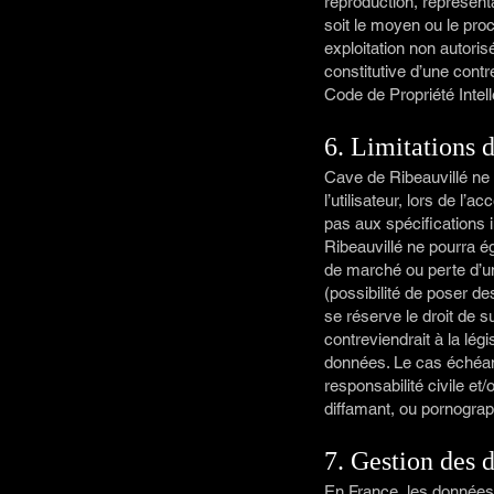
reproduction, représenta
soit le moyen ou le procé
exploitation non autori
constitutive d’une cont
Code de Propriété Intell
6. Limitations d
Cave de Ribeauvillé ne
l’utilisateur, lors de l’a
pas aux spécifications i
Ribeauvillé ne pourra 
de marché ou perte d’une
(possibilité de poser de
se réserve le droit de 
contreviendrait à la légi
données. Le cas échéant
responsabilité civile et
diffamant, ou pornograph
7. Gestion des 
En France, les données 