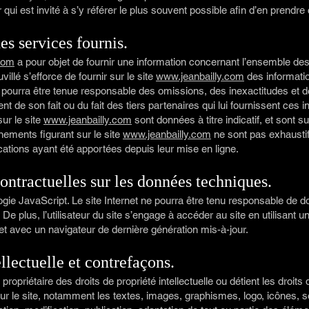
r qui est invité à s’y référer le plus souvent possible afin d’en prendr
es services fournis.
com
a pour objet de fournir une information concernant l’ensemble des 
illé s’efforce de fournir sur le site
www.jeanbailly.com
des informati
 ne pourra être tenue responsable des omissions, des inexactitudes et
ent de son fait ou du fait des tiers partenaires qui lui fournissent ces 
ur le site
www.jeanbailly.com
sont données à titre indicatif, et sont s
gnements figurant sur le site
www.jeanbailly.com
ne sont pas exhaustif
ations ayant été apportées depuis leur mise en ligne.
ontractuelles sur les données techniques.
nologie JavaScript. Le site Internet ne pourra être tenu responsable d
te. De plus, l’utilisateur du site s’engage à accéder au site en utilisant 
et avec un navigateur de dernière génération mis-à-jour.
ellectuelle et contrefaçons.
propriétaire des droits de propriété intellectuelle ou détient les droits
r le site, notamment les textes, images, graphismes, logo, icônes, so