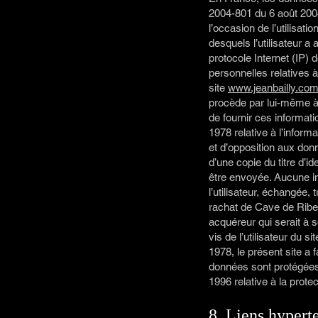
2004-801 du 6 août 2004
l’occasion de l’utilisatio
desquels l’utilisateur a
protocole Internet (IP) 
personnelles relatives à
site
www.jeanbailly.co
procède par lui-même à le
de fournir ces informati
1978 relative à l’informa
et d’opposition aux do
d’une copie du titre d’id
être envoyée. Aucune inf
l’utilisateur, échangée
rachat de Cave de Ribeau
acquéreur qui serait à 
vis de l’utilisateur du si
1978, le présent site a 
données sont protégées p
1996 relative à la prot
8. Liens hyperte