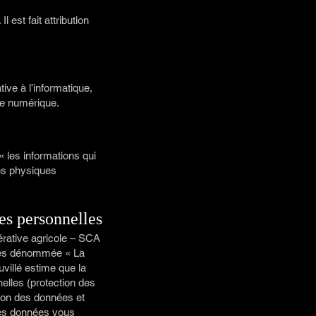
l est fait attribution
ive à l’informatique,
ie numérique.
« les informations qui
nes physiques
es personnelles
érative agricole – SCA
près dénommée « La
villé estime que la
elles (protection des
tion des données et
 des données vous