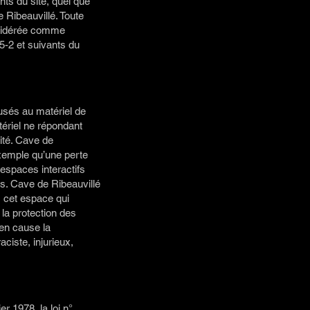
nts du site, quel que
e Ribeauvillé. Toute
onsidérée comme
5-2 et suivants du
usés au matériel de
matériel ne répondant
lité. Cave de
xemple qu’une perte
 espaces interactifs
rs. Cave de Ribeauvillé
 cet espace qui
 la protection des
 en cause la
ciste, injurieux,
r 1978, la loi n°